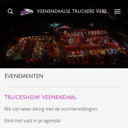
Ga
Veenendaalse Truckers Vereniging
direct
naar
de
hoofdinhoud
Evenementen
Truckshow Veenendaal
We zijn weer bezig met de voorbereidingen.
Blok het vast in je agenda!