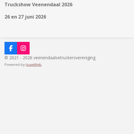
Truckshow Veenendaal 2026
26 en 27 juni 2026
F
I
a
n
© 2021 - 2026 veenendaalsetruckersvereniging
c
s
Powered by
JouwWeb
e
t
b
a
o
g
o
r
k
a
m