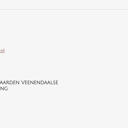
nl
aarden Veenendaalse
ing