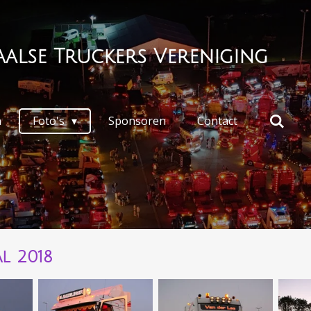
alse Truckers Vereniging
n
Foto's
Sponsoren
Contact
l 2018