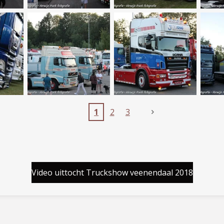
1
2
3
Video uittocht Truckshow veenendaal 2018